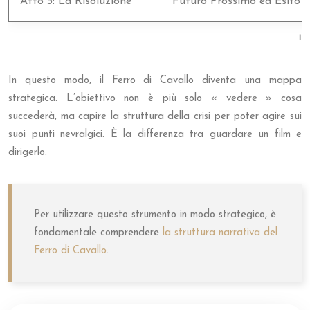
Atto 3: La Risoluzione
Futuro Prossimo ed Esito
I 3
In questo modo, il Ferro di Cavallo diventa una mappa
strategica. L’obiettivo non è più solo « vedere » cosa
succederà, ma capire la struttura della crisi per poter agire sui
suoi punti nevralgici. È la differenza tra guardare un film e
dirigerlo.
Per utilizzare questo strumento in modo strategico, è
fondamentale comprendere
la struttura narrativa del
Ferro di Cavallo
.