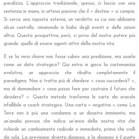
paralizza. L’approccio tradizionale, spesso, ci lascia con una
sentenza in mano, in attesa passiva che il « destino » si compia.
Si cerca una risposta esterna, un verdetto su cui non abbiamo
alcun controllo, rimanendo in balia degli eventi e delle azioni
altrui. Questa prospettiva, però, ci priva del nostro potere più
grande: quello di essere agenti attivi della nostra vita.
E se la vera chiave non fosse subire una predizione, ma usarla
come un dato strategico? Qui entra in gioco la cartomanzia
evolutiva, un approccio che ribalta completamente il
paradigma. Non si tratta più di chiedere « cosa succederà? »,
ma di domandare « cosa posso fare per costruire il futuro che
desidero? ». Questo metodo trasforma le carte da oracolo
infallibile a coach strategico. Una carta « negativa » come La
Torre non è più una condanna a un disastro imminente, ma
un’analisi precisa che indica un’area della nostra vita che
richiede un cambiamento radicale e immediato, prima che crolli
da sola. La previsione diventa diagnosi, e la diagnosi è il punto