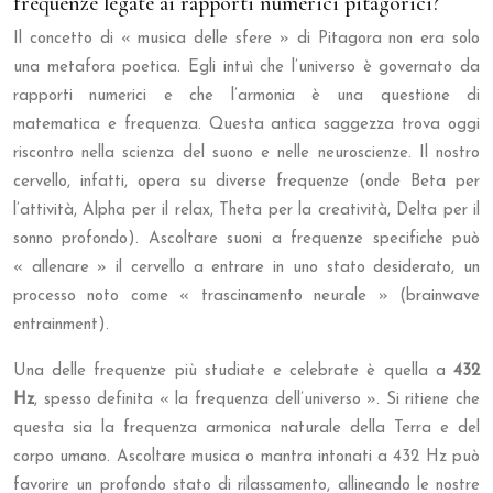
frequenze legate ai rapporti numerici pitagorici?
Il concetto di « musica delle sfere » di Pitagora non era solo
una metafora poetica. Egli intuì che l’universo è governato da
rapporti numerici e che l’armonia è una questione di
matematica e frequenza. Questa antica saggezza trova oggi
riscontro nella scienza del suono e nelle neuroscienze. Il nostro
cervello, infatti, opera su diverse frequenze (onde Beta per
l’attività, Alpha per il relax, Theta per la creatività, Delta per il
sonno profondo). Ascoltare suoni a frequenze specifiche può
« allenare » il cervello a entrare in uno stato desiderato, un
processo noto come « trascinamento neurale » (brainwave
entrainment).
Una delle frequenze più studiate e celebrate è quella a
432
Hz
, spesso definita « la frequenza dell’universo ». Si ritiene che
questa sia la frequenza armonica naturale della Terra e del
corpo umano. Ascoltare musica o mantra intonati a 432 Hz può
favorire un profondo stato di rilassamento, allineando le nostre