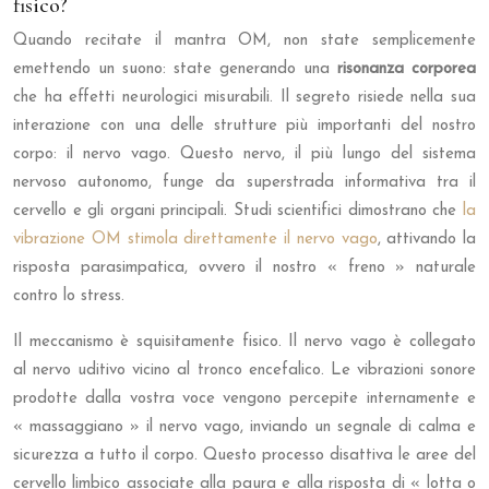
fisico?
Quando recitate il mantra OM, non state semplicemente
emettendo un suono: state generando una
risonanza corporea
che ha effetti neurologici misurabili. Il segreto risiede nella sua
interazione con una delle strutture più importanti del nostro
corpo: il nervo vago. Questo nervo, il più lungo del sistema
nervoso autonomo, funge da superstrada informativa tra il
cervello e gli organi principali. Studi scientifici dimostrano che
la
vibrazione OM stimola direttamente il nervo vago
, attivando la
risposta parasimpatica, ovvero il nostro « freno » naturale
contro lo stress.
Il meccanismo è squisitamente fisico. Il nervo vago è collegato
al nervo uditivo vicino al tronco encefalico. Le vibrazioni sonore
prodotte dalla vostra voce vengono percepite internamente e
« massaggiano » il nervo vago, inviando un segnale di calma e
sicurezza a tutto il corpo. Questo processo disattiva le aree del
cervello limbico associate alla paura e alla risposta di « lotta o