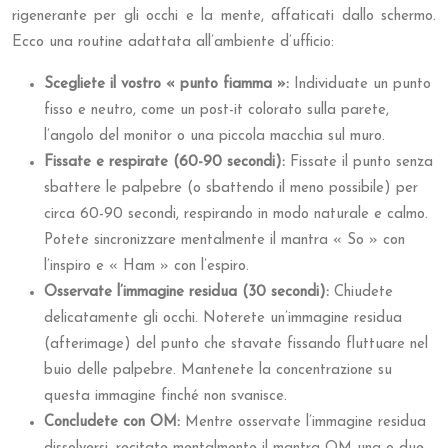
rigenerante per gli occhi e la mente, affaticati dallo schermo.
Ecco una routine adattata all’ambiente d’ufficio:
Scegliete il vostro « punto fiamma »:
Individuate un punto
fisso e neutro, come un post-it colorato sulla parete,
l’angolo del monitor o una piccola macchia sul muro.
Fissate e respirate (60-90 secondi):
Fissate il punto senza
sbattere le palpebre (o sbattendo il meno possibile) per
circa 60-90 secondi, respirando in modo naturale e calmo.
Potete sincronizzare mentalmente il mantra « So » con
l’inspiro e « Ham » con l’espiro.
Osservate l’immagine residua (30 secondi):
Chiudete
delicatamente gli occhi. Noterete un’immagine residua
(afterimage) del punto che stavate fissando fluttuare nel
buio delle palpebre. Mantenete la concentrazione su
questa immagine finché non svanisce.
Concludete con OM:
Mentre osservate l’immagine residua