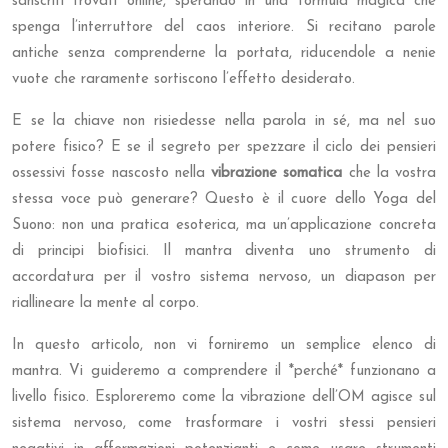
sanscriti trovati online, sperando in una formula magica che
spenga l’interruttore del caos interiore. Si recitano parole
antiche senza comprenderne la portata, riducendole a nenie
vuote che raramente sortiscono l’effetto desiderato.
E se la chiave non risiedesse nella parola in sé, ma nel suo
potere fisico? E se il segreto per spezzare il ciclo dei pensieri
ossessivi fosse nascosto nella
vibrazione somatica
che la vostra
stessa voce può generare? Questo è il cuore dello Yoga del
Suono: non una pratica esoterica, ma un’applicazione concreta
di principi biofisici. Il mantra diventa uno strumento di
accordatura per il vostro sistema nervoso, un diapason per
riallineare la mente al corpo.
In questo articolo, non vi forniremo un semplice elenco di
mantra. Vi guideremo a comprendere il *perché* funzionano a
livello fisico. Esploreremo come la vibrazione dell’OM agisce sul
sistema nervoso, come trasformare i vostri stessi pensieri