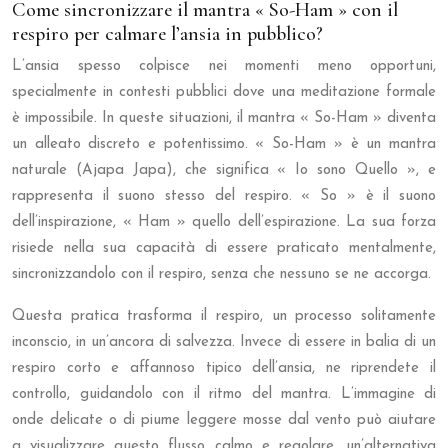
Come sincronizzare il mantra « So-Ham » con il
respiro per calmare l’ansia in pubblico?
L’ansia spesso colpisce nei momenti meno opportuni,
specialmente in contesti pubblici dove una meditazione formale
è impossibile. In queste situazioni, il mantra « So-Ham » diventa
un alleato discreto e potentissimo. « So-Ham » è un mantra
naturale (Ajapa Japa), che significa « Io sono Quello », e
rappresenta il suono stesso del respiro. « So » è il suono
dell’inspirazione, « Ham » quello dell’espirazione. La sua forza
risiede nella sua capacità di essere praticato mentalmente,
sincronizzandolo con il respiro, senza che nessuno se ne accorga.
Questa pratica trasforma il respiro, un processo solitamente
inconscio, in un’ancora di salvezza. Invece di essere in balia di un
respiro corto e affannoso tipico dell’ansia, ne riprendete il
controllo, guidandolo con il ritmo del mantra. L’immagine di
onde delicate o di piume leggere mosse dal vento può aiutare
a visualizzare questo flusso calmo e regolare, un’alternativa